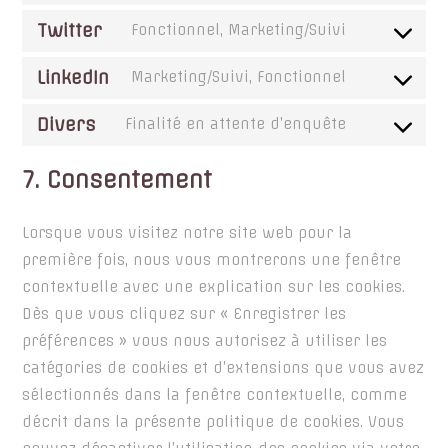
wordpress
to
Twitter
Fonctionnel, Marketing/Suivi
service
Consent
facebook
to
LinkedIn
Marketing/Suivi, Fonctionnel
Consent
service
to
Divers
twitter
Finalité en attente d’enquête
Consent
service
to
linkedin
7. Consentement
service
divers
Lorsque vous visitez notre site web pour la
première fois, nous vous montrerons une fenêtre
contextuelle avec une explication sur les cookies.
Dès que vous cliquez sur « Enregistrer les
préférences » vous nous autorisez à utiliser les
catégories de cookies et d’extensions que vous avez
sélectionnés dans la fenêtre contextuelle, comme
décrit dans la présente politique de cookies. Vous